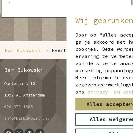
Wij gebruike
Door op “alles acce
ga je akkoord met h
cookies. Deze worde
Bar Bukowski
Events
>
ervaring te verbete
van de site te anal
Bar Bukowski
marketinginspanning
Meer informatie ove
Oosterpark 10
gegevensverwerkings
ons
privacy- en coo
1092 AE Amsterdam
Alles accepter
020 370 1685
info@barbukowski.nl
Alles weigere